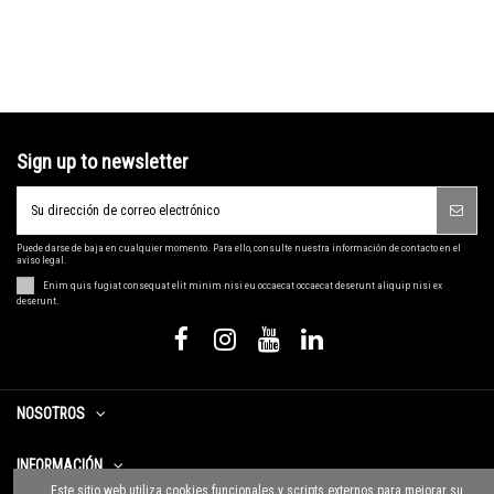
Sign up to newsletter
Puede darse de baja en cualquier momento. Para ello, consulte nuestra información de contacto en el
aviso legal.
Enim quis fugiat consequat elit minim nisi eu occaecat occaecat deserunt aliquip nisi ex
deserunt.
NOSOTROS
INFORMACIÓN
Este sitio web utiliza cookies funcionales y scripts externos para mejorar su