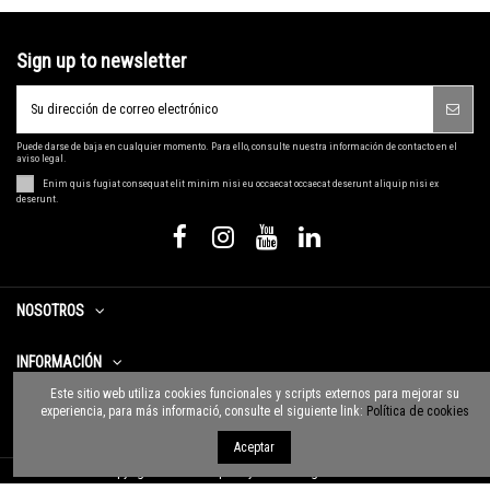
Sign up to newsletter
Puede darse de baja en cualquier momento. Para ello, consulte nuestra información de contacto en el
aviso legal.
Enim quis fugiat consequat elit minim nisi eu occaecat occaecat deserunt aliquip nisi ex
deserunt.
NOSOTROS
INFORMACIÓN
Este sitio web utiliza cookies funcionales y scripts externos para mejorar su
experiencia, para más informació, consulte el siguiente link:
Política de cookies
CONTACTO
Aceptar
Copyright © 2020 Grup Pollyanna. All rights reserved