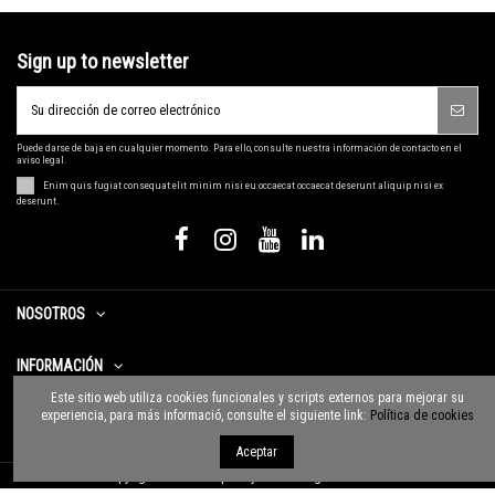
Sign up to newsletter
Puede darse de baja en cualquier momento. Para ello, consulte nuestra información de contacto en el
aviso legal.
Enim quis fugiat consequat elit minim nisi eu occaecat occaecat deserunt aliquip nisi ex
deserunt.
NOSOTROS
INFORMACIÓN
Este sitio web utiliza cookies funcionales y scripts externos para mejorar su
experiencia, para más informació, consulte el siguiente link:
Política de cookies
CONTACTO
Aceptar
Copyright © 2020 Grup Pollyanna. All rights reserved