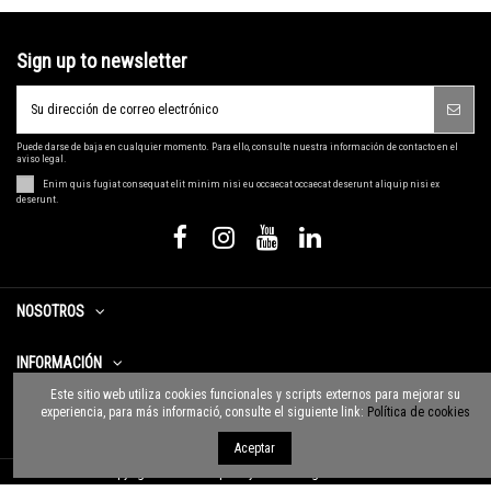
Sign up to newsletter
Puede darse de baja en cualquier momento. Para ello, consulte nuestra información de contacto en el
aviso legal.
Enim quis fugiat consequat elit minim nisi eu occaecat occaecat deserunt aliquip nisi ex
deserunt.
NOSOTROS
INFORMACIÓN
Este sitio web utiliza cookies funcionales y scripts externos para mejorar su
experiencia, para más informació, consulte el siguiente link:
Política de cookies
CONTACTO
Aceptar
Copyright © 2020 Grup Pollyanna. All rights reserved