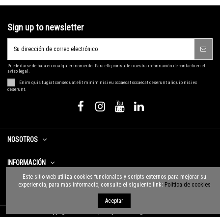
Sign up to newsletter
Puede darse de baja en cualquier momento. Para ello, consulte nuestra información de contacto en el
aviso legal.
Enim quis fugiat consequat elit minim nisi eu occaecat occaecat deserunt aliquip nisi ex
deserunt.
NOSOTROS
INFORMACIÓN
Este sitio web utiliza cookies funcionales y scripts externos para mejorar su
experiencia, para más informació, consulte el siguiente link:
Política de cookies
CONTACTO
Aceptar
Copyright © 2020 Grup Pollyanna. All rights reserved