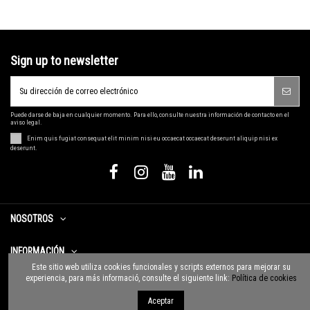
Sign up to newsletter
Puede darse de baja en cualquier momento. Para ello, consulte nuestra información de contacto en el
aviso legal.
Enim quis fugiat consequat elit minim nisi eu occaecat occaecat deserunt aliquip nisi ex
deserunt.
NOSOTROS
INFORMACIÓN
Este sitio web utiliza cookies funcionales y scripts externos para mejorar su
experiencia, para más informació, consulte el siguiente link:
Política de cookies
CONTACTO
Aceptar