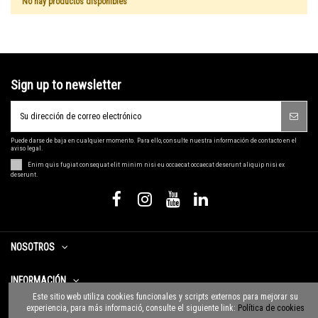
No hay productos disponibles
Sign up to newsletter
Puede darse de baja en cualquier momento. Para ello, consulte nuestra información de contacto en el
aviso legal.
Enim quis fugiat consequat elit minim nisi eu occaecat occaecat deserunt aliquip nisi ex
deserunt.
NOSOTROS
INFORMACIÓN
Este sitio web utiliza cookies funcionales y scripts externos para mejorar su
experiencia, para más informació, consulte el siguiente link:
Política de cookies
CONTACTO