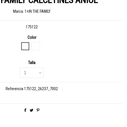
 FAMILY CALCETINES ANIOL
Marca:
1+IN THE FAMILY
175122
Color
BRANDY - RATLLES
ALABASTER - RATLLES
Talla
Referencia
175122_26237_7002