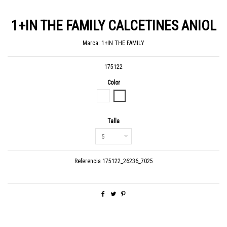
1+IN THE FAMILY CALCETINES ANIOL
Marca:
1+IN THE FAMILY
175122
Color
BRANDY - RATLLES
ALABASTER - RATLLES
Talla
Referencia
175122_26236_7025